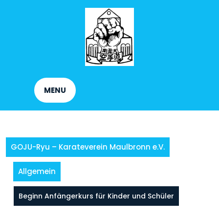
Skip
to
content
MENU
GOJU-Ryu – Karateverein Maulbronn e.V.
Allgemein
Beginn Anfängerkurs für Kinder und Schüler