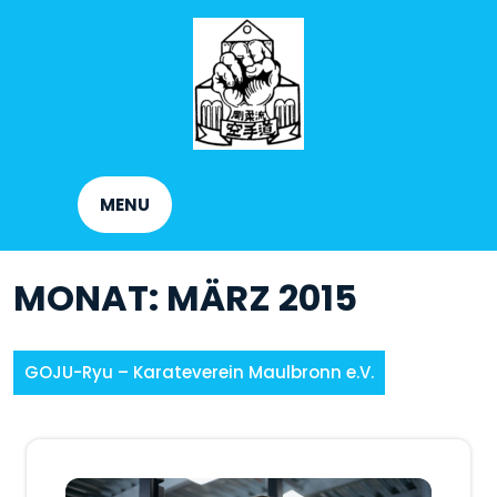
Skip
to
content
MENU
MONAT:
MÄRZ 2015
GOJU-Ryu – Karateverein Maulbronn e.V.