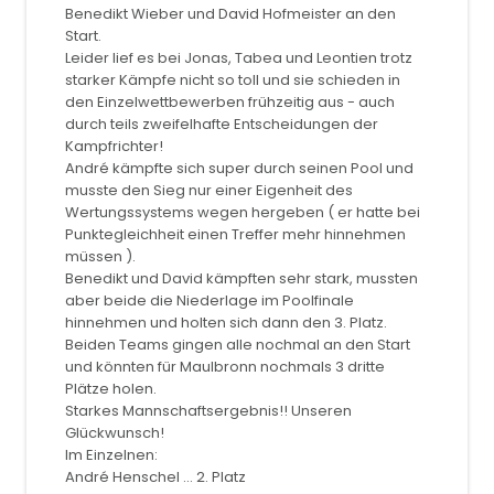
Benedikt Wieber und David Hofmeister an den
Start.
Leider lief es bei Jonas, Tabea und Leontien trotz
starker Kämpfe nicht so toll und sie schieden in
den Einzelwettbewerben frühzeitig aus - auch
durch teils zweifelhafte Entscheidungen der
Kampfrichter!
André kämpfte sich super durch seinen Pool
und
musste den Sieg nur einer Eigenheit des
Wertungssystems wegen hergeben ( er hatte bei
Punktegleichheit einen Treffer mehr hinnehmen
müssen ).
Benedikt und David kämpften sehr stark, mussten
aber beide die Niederlage im Poolfinale
hinnehmen und holten sich dann den 3. Platz.
Beiden Teams gingen alle nochmal an den Start
und könnten für Maulbronn nochmals 3 dritte
Plätze holen.
Starkes Mannschaftsergebnis!! Unseren
Glückwunsch!
Im Einzelnen:
André Henschel ... 2. Platz