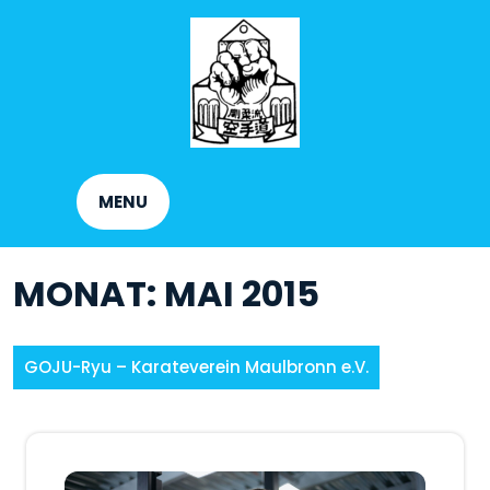
Skip
to
content
MENU
MONAT:
MAI 2015
GOJU-Ryu – Karateverein Maulbronn e.V.