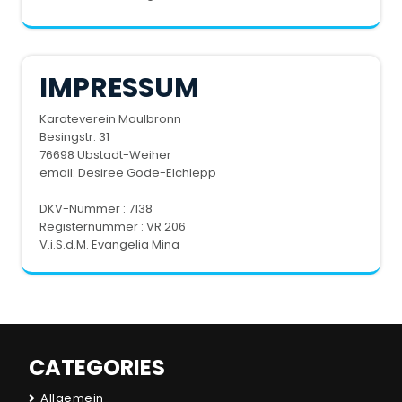
IMPRESSUM
Karateverein Maulbronn
Besingstr. 31
76698 Ubstadt-Weiher
email:
Desiree Gode-Elchlepp
DKV-Nummer : 7138
Registernummer : VR 206
V.i.S.d.M. Evangelia Mina
CATEGORIES
Allgemein