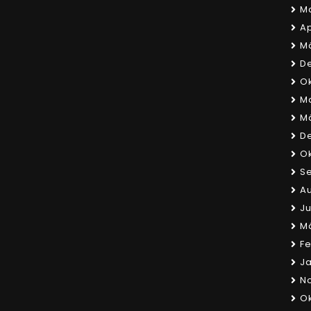
Ma
Ap
Mä
D
Ok
Ma
Mä
D
Ok
S
Au
Ju
M
Fe
Ja
N
Ok