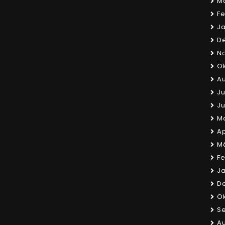
Mä
Fe
Ja
D
N
Ok
Au
Ju
Ju
Ma
Ap
Mä
Fe
Ja
D
Ok
S
Au