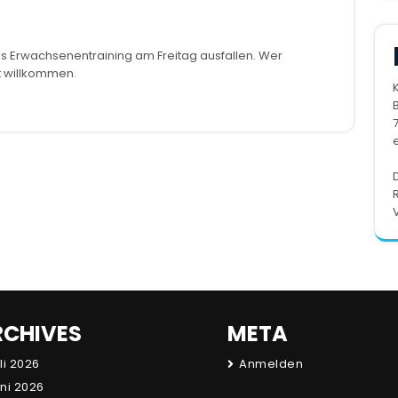
s Erwachsenentraining am Freitag ausfallen. Wer
t willkommen.
B
RCHIVES
META
li 2026
Anmelden
ni 2026