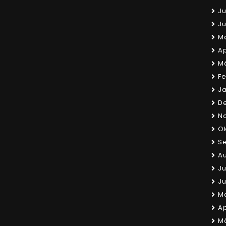
Ju
Ju
Ma
Ap
Mä
Fe
Ja
D
N
Ok
Se
Au
Ju
Ju
Ma
Ap
Mä