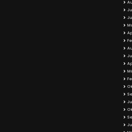
Au
Ju
Ju
Ma
Ap
Fe
Au
Ju
Ap
Mä
Fe
Ok
S
Ju
Ok
S
Ju