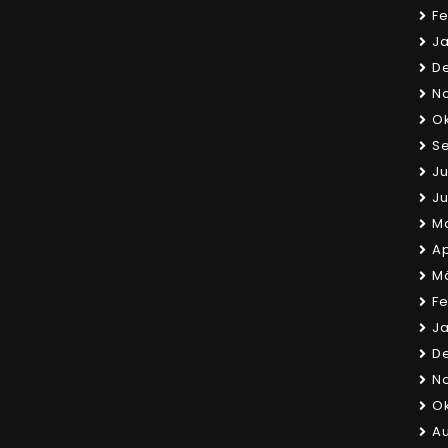
Fe
Ja
D
N
Ok
S
Ju
Ju
Ma
Ap
Mä
Fe
Ja
D
N
Ok
Au