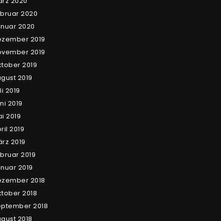
rz 2020
bruar 2020
nuar 2020
ezember 2019
ovember 2019
tober 2019
gust 2019
li 2019
ni 2019
i 2019
ril 2019
rz 2019
bruar 2019
nuar 2019
ezember 2018
tober 2018
eptember 2018
gust 2018