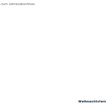
en zum Jahresabschluss.
N
Weihnachtsferi