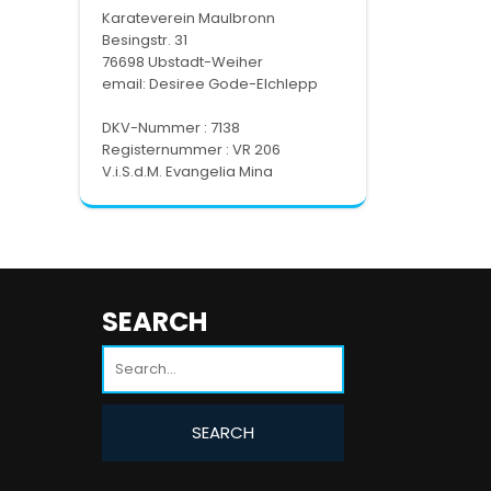
Karateverein Maulbronn
Besingstr. 31
76698 Ubstadt-Weiher
email:
Desiree Gode-Elchlepp
DKV-Nummer : 7138
Registernummer : VR 206
V.i.S.d.M. Evangelia Mina
SEARCH