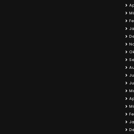
Ap
Mä
Fe
Ja
D
N
Ok
Se
Au
Ju
Ju
Ma
Ap
Mä
Fe
Ja
D