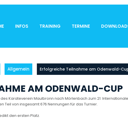
ME
INFOS
TRAINING
TERMINE
DOWNLOAD
Allgemein
Erfolgreiche Teilnahme am Odenwald-Cu
LNAHME AM ODENWALD-CUP
es Karateverein Maulbronn nach Mörlenbach zum 21. International
n Teil von insgesamt 676 Nennungen für das Turnier.
edikt den ersten Platz.