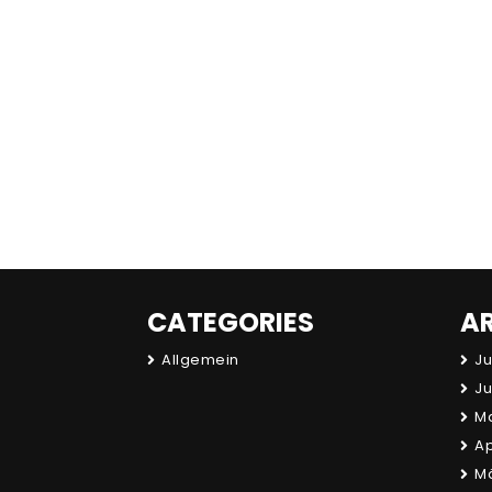
CATEGORIES
A
Allgemein
Ju
Ju
Ma
Ap
Mä