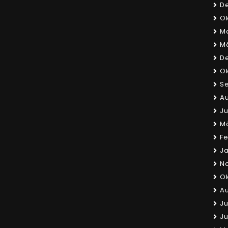
D
Ok
Ma
Mä
D
Ok
S
Au
Ju
M
Fe
Ja
N
Ok
Au
Ju
Ju