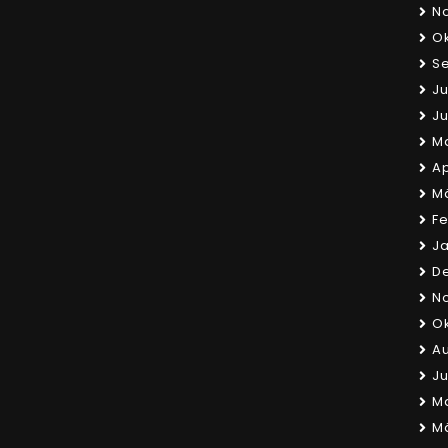
N
Ok
S
Ju
Ju
Ma
Ap
Mä
Fe
Ja
D
N
Ok
Au
Ju
Ma
Mä