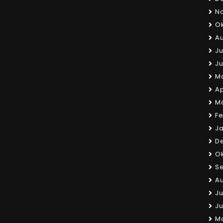
N
Ok
Au
Ju
Ju
Ma
Ap
Mä
Fe
Ja
D
Ok
S
Au
Ju
Ju
Ma