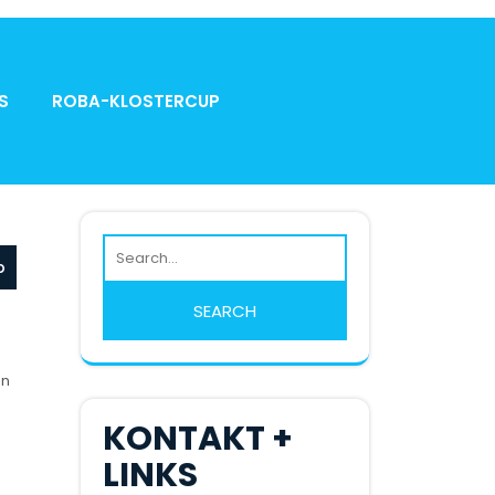
S
ROBA-KLOSTERCUP
p
en
KONTAKT +
LINKS