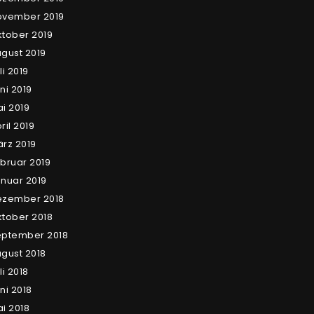
ovember 2019
tober 2019
gust 2019
li 2019
ni 2019
i 2019
ril 2019
rz 2019
bruar 2019
nuar 2019
ezember 2018
tober 2018
eptember 2018
gust 2018
li 2018
ni 2018
i 2018