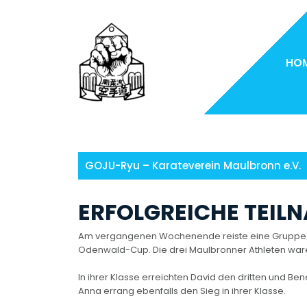
Skip
to
content
HO
GOJU-Ryu – Karateverein Maulbronn e.V.
ERFOLGREICHE TEI
Am vergangenen Wochenende reiste eine Gruppe d
Odenwald-Cup. Die drei Maulbronner Athleten ware
In ihrer Klasse erreichten David den dritten und Ben
Anna errang ebenfalls den Sieg in ihrer Klasse.