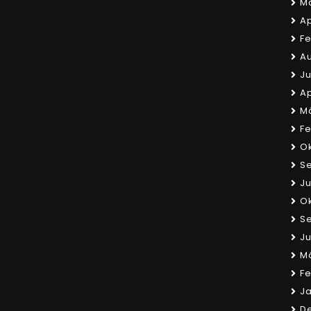
Ma
Ap
Fe
Au
Ju
Ap
Mä
Fe
Ok
S
Ju
Ok
S
Ju
Mä
Fe
Ja
D