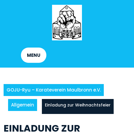
Skip
to
content
MENU
GOJU-Ryu – Karateverein Maulbronn e.V.
Allgemein
Einladung zur Weihnachtsfeier
EINLADUNG ZUR