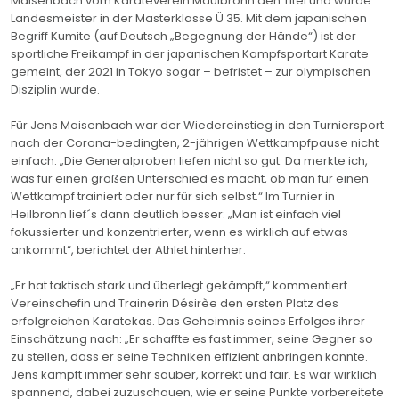
Maisenbach vom Karateverein Maulbronn den Titel und wurde
Landesmeister in der Masterklasse Ü 35. Mit dem japanischen
Begriff Kumite (auf Deutsch „Begegnung der Hände“) ist der
sportliche Freikampf in der japanischen Kampfsportart Karate
gemeint, der 2021 in Tokyo sogar – befristet – zur olympischen
Disziplin wurde.
Für Jens Maisenbach war der Wiedereinstieg in den Turniersport
nach der Corona-bedingten, 2-jährigen Wettkampfpause nicht
einfach: „Die Generalproben liefen nicht so gut. Da merkte ich,
was für einen großen Unterschied es macht, ob man für einen
Wettkampf trainiert oder nur für sich selbst.“ Im Turnier in
Heilbronn lief´s dann deutlich besser: „Man ist einfach viel
fokussierter und konzentrierter, wenn es wirklich auf etwas
ankommt“, berichtet der Athlet hinterher.
„Er hat taktisch stark und überlegt gekämpft,“ kommentiert
Vereinschefin und Trainerin Désirèe den ersten Platz des
erfolgreichen Karatekas. Das Geheimnis seines Erfolges ihrer
Einschätzung nach: „Er schaffte es fast immer, seine Gegner so
zu stellen, dass er seine Techniken effizient anbringen konnte.
Jens kämpft immer sehr sauber, korrekt und fair. Es war wirklich
spannend, dabei zuzuschauen, wie er seine Punkte vorbereitete