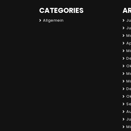
CATEGORIES
A
Allgemein
Ju
Ju
Ma
Ap
Mä
D
Ok
Ma
Mä
D
Ok
S
Au
Ju
M