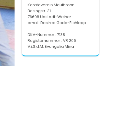
Karateverein Maulbronn
Besingstr. 31
76698 Ubstadt-Weiher
email:
Desiree Gode-Elchlepp
DKV-Nummer : 7138
Registernummer : VR 206
V.i.S.d.M. Evangelia Mina