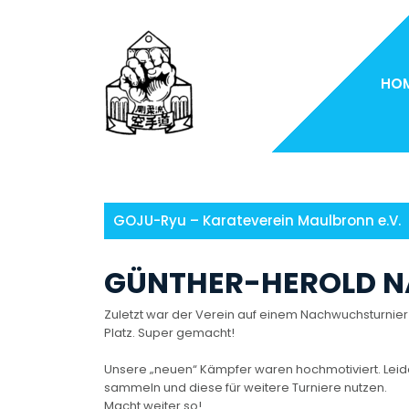
Skip
to
content
HO
GOJU-Ryu – Karateverein Maulbronn e.V.
GÜNTHER-HEROLD 
Zuletzt war der Verein auf einem Nachwuchsturnier 
Platz. Super gemacht!
Unsere „neuen“ Kämpfer waren hochmotiviert. Leider
sammeln und diese für weitere Turniere nutzen.
Macht weiter so!