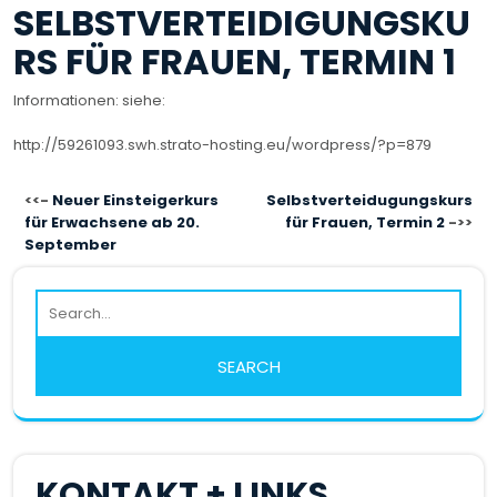
SELBSTVERTEIDIGUNGSKU
RS FÜR FRAUEN, TERMIN 1
Informationen: siehe:
http://59261093.swh.strato-hosting.eu/wordpress/?p=879
BEITRAGSNAVIGATION
Neuer Einsteigerkurs
Selbstverteidugungskurs
für Erwachsene ab 20.
für Frauen, Termin 2
September
KONTAKT + LINKS