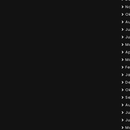
N
Ok
Au
Ju
Ju
Ma
Ap
Mä
Fe
Ja
D
Ok
S
Au
Ju
Ju
Ma