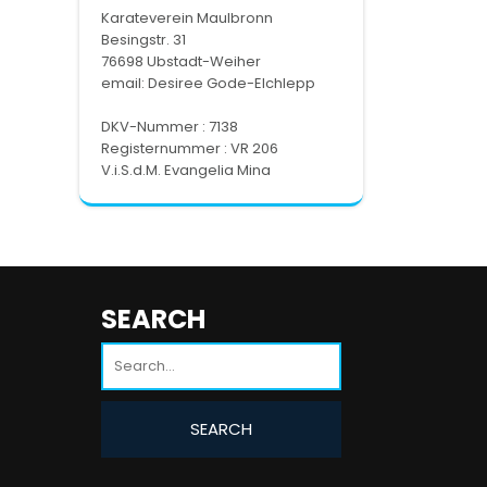
Karateverein Maulbronn
Besingstr. 31
76698 Ubstadt-Weiher
email:
Desiree Gode-Elchlepp
DKV-Nummer : 7138
Registernummer : VR 206
V.i.S.d.M. Evangelia Mina
SEARCH