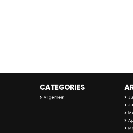
CATEGORIES
A
Allgemein
Ju
Ju
Ma
Ap
Mä