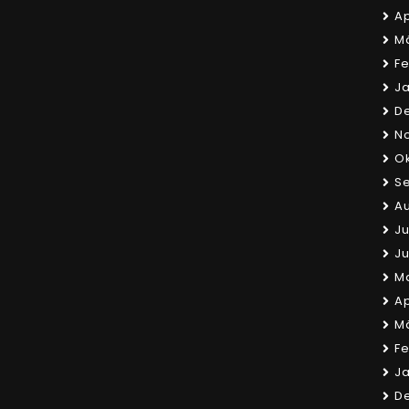
Ap
Mä
Fe
Ja
D
N
Ok
Se
Au
Ju
Ju
Ma
Ap
Mä
Fe
Ja
D