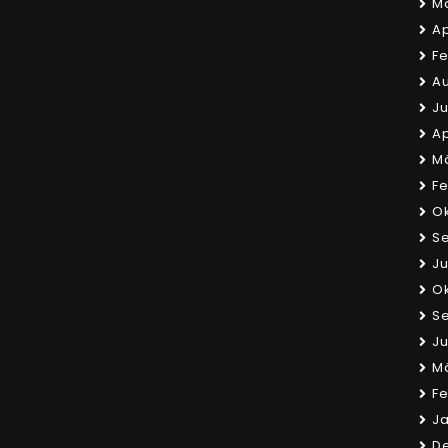
Ma
Ap
Fe
Au
Ju
Ap
Mä
Fe
Ok
S
Ju
Ok
S
Ju
Mä
Fe
Ja
D