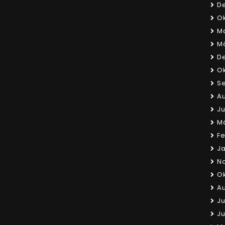
D
Ok
Ma
Mä
D
Ok
S
Au
Ju
M
Fe
Ja
N
Ok
Au
Ju
Ju