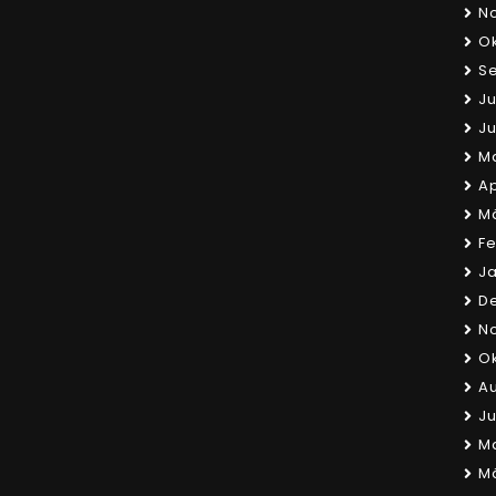
N
Ok
S
Ju
Ju
Ma
Ap
Mä
Fe
Ja
D
N
Ok
Au
Ju
Ma
Mä