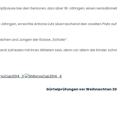
mpfpause bei den Senioren, also über 18-Jährigen, einen sensationel
n-Jährigen, erreichte Antonia Lutz überraschend den zweiten Platz auf
dchen und Jungen der Klasse „Schüler“.
st zufrieden mit ihren Athleten sein, denn vor allem die Kinder schni
N
Gürtelprüfungen vor Weihnachten 20