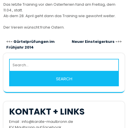
Das letzte Training vor den Osterferien fand am Freitag, dem
11.04., statt.
Ab dem 28. April geht dann das Training wie gewohnt weiter.
Der Verein wünscht frohe Ostern.
BEITRAGSNAVIGATION
Gürtelprüfungen im
Neuer Einsteigerkurs
Frühjahr 2014
KONTAKT + LINKS
Email : info@karate-maulbronn.de
KV Maulbronn auf Facebook