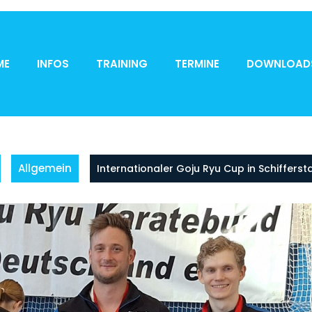
ME
INFOS
TRAINING
TERMINE
DOWNLOAD
Allgemein
Internationaler Goju Ryu Cup in Schifferst