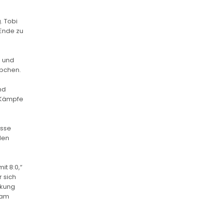
. Tobi
 Ende zu
n und
ppchen.
nd
 Kämpfe
asse
den
t 8:0,“
r sich
rkung
eam