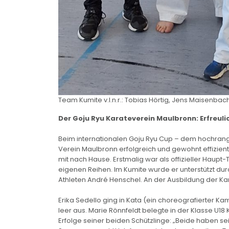
Team Kumite v.l.n.r.: Tobias Hörtig, Jens Maisenbach
Der Goju Ryu Karateverein Maulbronn: Erfreuli
Beim internationalen Goju Ryu Cup – dem hochrangig
Verein Maulbronn erfolgreich und gewohnt effizient 
mit nach Hause. Erstmalig war als offizieller Haup
eigenen Reihen. Im Kumite wurde er unterstützt d
Athleten André Henschel. An der Ausbildung der Kar
Erika Sedello ging in Kata (ein choreografierter Ka
leer aus. Marie Rönnfeldt belegte in der Klasse U18
Erfolge seiner beiden Schützlinge: „Beide haben se