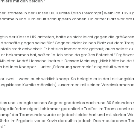
rniere mit den beiden.“
r, startete in der Klasse U10 Kumite (also Freikampf) weiblich +32 Kg
n sammeln und Turnierluft schnuppern können. Ein dritter Platz war am
 in der Klasse U12 antreten, hatte es nicht leicht gegen die größere
nd schaffte gegen seine fünf Gegner leider keinen Platz auf dem Tre
nfalls stark entwickelt. Er hat sich immer mehr getraut, auch selbst zu
ie er bekommen hat, saßen 1a. Ich sehe da großes Potential.“ Ergänze
Athleten André Henschel betreut. Dessen Meinung: „Nick hätte beide
 bei Ines Knapper – unter „Erfahrung sammeln“ eingestuft werden.
r zwei – wenn auch wirklich knapp. So belegte er in der Leistungskl
istungsklasse Kumite männlich) zusammen mit seinen Vereinskamera
ndios und zerlegte seinen Gegner gnadenlos nach rund 30 Sekunden mi
äge lieferten eigentlich immer garantierte Treffer. Im Team konnte e
Kampf der Teamrunde wurde er jedoch leider hart und mit starker Wi
hrte. Im Ergebnis verlor Kevin daraufhin jedoch. Das maulbronner T
t.“