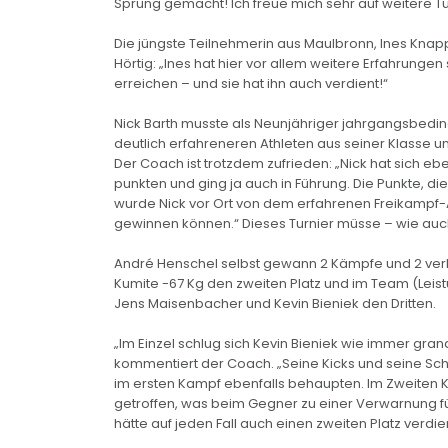
Sprung gemacht! Ich freue mich sehr auf weitere Tu
Die jüngste Teilnehmerin aus Maulbronn, Ines Knappe
Hörtig: „Ines hat hier vor allem weitere Erfahrunge
erreichen – und sie hat ihn auch verdient!“
Nick Barth musste als Neunjähriger jahrgangsbedingt
deutlich erfahreneren Athleten aus seiner Klasse u
Der Coach ist trotzdem zufrieden: „Nick hat sich ebe
punkten und ging ja auch in Führung. Die Punkte, d
wurde Nick vor Ort von dem erfahrenen Freikampf-
gewinnen können.“ Dieses Turnier müsse – wie auch
André Henschel selbst gewann 2 Kämpfe und 2 verlo
Kumite -67 Kg den zweiten Platz und im Team (Le
Jens Maisenbacher und Kevin Bieniek den Dritten.
„Im Einzel schlug sich Kevin Bieniek wie immer gra
kommentiert der Coach. „Seine Kicks und seine Schl
im ersten Kampf ebenfalls behaupten. Im Zweiten 
getroffen, was beim Gegner zu einer Verwarnung fü
hätte auf jeden Fall auch einen zweiten Platz verdien