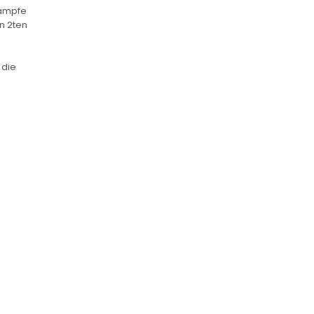
Kämpfe
en 2ten
 die