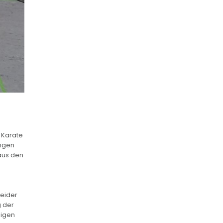
 Karate
ungen
 aus den
leider
g der
sigen