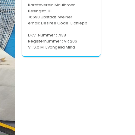
Karateverein Maulbronn
Besingstr. 31
76698 Ubstadt-Weiher
email:
Desiree Gode-Elchlepp
DKV-Nummer : 7138
Registernummer : VR 206
V.i.S.d.M. Evangelia Mina