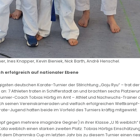
er, Ines Knapper, Kevin Bieniek, Nick Barth, André Henschel.
ch erfolgreich auf nationaler Ebene
sten deutschen Karate-Turnier der Stilrichtung „Goju Ryu“ – trat der
an: 7 Athleten traten in Schifferstadt an und brachten sechs Platzier
t-Turnier-Coach Tobias Hörtig im Amt – Athlet und Nachwuchs-Trainer
urch seinen Vereinskameraden und vielfach erfolgreichen Wettkampf-
ate-Jugend hatten beide im Vorfeld des Turniers kräftig mitgewirkt.
mpf gegen mehrere imaginäre Gegner) in ihrer Klasse „U 16 weiblich“ 
 Kata weiblich einen starken zweiten Platz. Tobias Hörtigs Einschätzun
it dem Dhammika Cup im letzten Jahr bis zu diesem Turnier einen rie